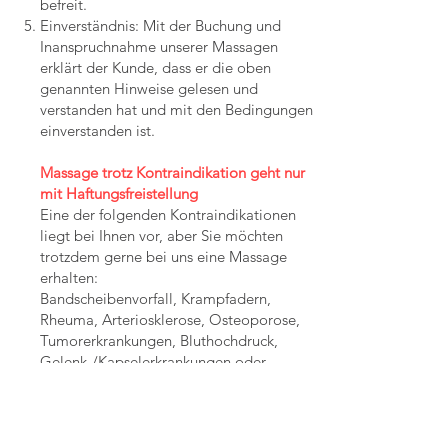
befreit.
Einverständnis: Mit der Buchung und
Inanspruchnahme unserer Massagen
erklärt der Kunde, dass er die oben
genannten Hinweise gelesen und
verstanden hat und mit den Bedingungen
einverstanden ist.
Massage trotz Kontraindikation geht nur
mit Haftungsfreistellung
Eine der folgenden Kontraindikationen
liegt bei Ihnen vor, aber Sie möchten
trotzdem gerne bei uns eine Massage
erhalten:
Bandscheibenvorfall, Krampfadern,
Rheuma, Arteriosklerose, Osteoporose,
Tumorerkrankungen, Bluthochdruck,
Gelenk-/Kapselerkrankungen oder-
verletzung, Diabetes, Allergien
Da wir selber keine Diagnosen erstellen,
ist das unter Umständen, wenn dem kein
ärztlicher Rat entgegensteht, möglich,